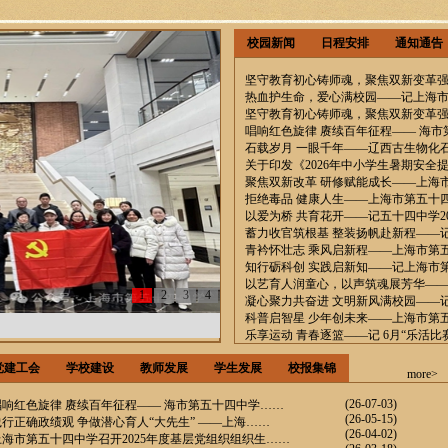
校园新闻
日程安排
通知通告
坚守教育初心铸师魂，聚焦双新变革
热血护生命，爱心满校园——记上海
坚守教育初心铸师魂，聚焦双新变革强
唱响红色旋律 赓续百年征程—— 海
石载岁月 一眼千年——辽西古生物化
关于印发《2026年中小学生暑期安全
聚焦双新改革 研修赋能成长——上海
拒绝毒品 健康人生——上海市第五十
以爱为桥 共育花开——记五十四中学2
蓄力收官筑根基 整装扬帆赴新程——
青衿怀壮志 乘风启新程——上海市第五
知行砺科创 实践启新知——记上海市
以艺育人润童心，以声筑魂展芳华—
1
2
3
4
凝心聚力共奋进 文明新风满校园——
科普启智星 少年创未来——上海市第
乐享运动 青春逐篮——记 6月“乐活比
党建工会
学校建设
教师发展
学生发展
校报集锦
more>
(26-07-03)
唱响红色旋律 赓续百年征程—— 海市第五十四中学……
(26-05-15)
践行正确政绩观 争做潜心育人“大先生” ——上海……
(26-04-02)
上海市第五十四中学召开2025年度基层党组织组织生……