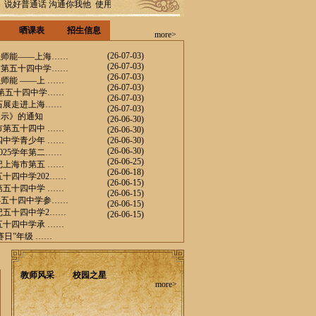
说好普通话 沟通你我他 使用规范字 方便千万家 热爱祖国语言文字 构建和谐校园
晒课表
招生信息
more>
(26-07-03)
强师能——上海……
(26-07-03)
市第五十四中学……
(26-07-03)
师能 ——上 ……
(26-07-03)
市第五十四中学……
(26-07-03)
石展走进上海……
(26-07-03)
提示》的通知
(26-06-30)
市第五十四中 ……
(26-06-30)
四中学青少年 ……
(26-06-30)
(26-06-30)
025学年第二……
(26-06-25)
记上海市第五 ……
(26-06-18)
十四中学202……
(26-06-15)
第五十四中学 ……
(26-06-15)
—五十四中学参……
(26-06-15)
记五十四中学2……
(26-06-15)
五十四中学承 ……
赛日”年级 ……
教师风采
校园之星
more>