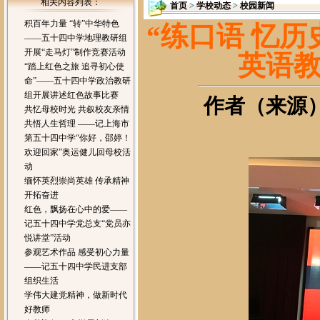
相关内容列表：
首页
>
学校动态
>
校园新闻
积百年力量 “转”中华特色
“练口语 忆历
——五十四中学地理教研组
开展“走马灯”制作竞赛活动
英语
“踏上红色之旅 追寻初心使
命”——五十四中学政治教研
组开展讲述红色故事比赛
作者（来源）：
共忆母校时光 共叙校友亲情
共悟人生哲理 ——记上海市
第五十四中学“你好，邵婷！
欢迎回家”奥运健儿回母校活
动
缅怀英烈崇尚英雄 传承精神
开拓奋进
红色，飘扬在心中的爱——
记五十四中学党总支“党员亦
悦讲堂”活动
参观艺术作品 感受初心力量
——记五十四中学民进支部
组织生活
学伟大建党精神，做新时代
好教师