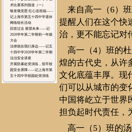
术比赛系列报道（一）
来自高一（6）班
银发颂党恩 红心送祝福——
记上海市第五十四中学退休
提醒人们在这个快
网络组长活动
回首过去 展望未来——记
治，更不能忘记对
2020学年第二学期初一年级
大会
法律就在我们身边——记五
高一（4）班的杜
十四中学2020学年第二学期
法治安全讲座
煌的古代史，从许
开展防暴处突演练，筑牢校
园安全屏障——记上海市第
文化底蕴丰厚。现
五十四中学校园处突演练
们可以从城市的变
中国将屹立于世界
担负起时代责任，
高一（5）班的汤