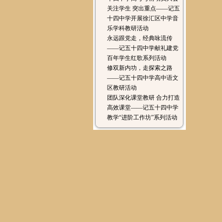
关注学生 突出重点——记五
十四中学开展徐汇区中学音
乐学科教研活动
永远跟党走，经典咏流传
——记五十四中学献礼建党
百年学生红歌系列活动
修双新内功，走探索之路
——记五十四中学高中语文
区教研活动
团队深化课堂教研 合力打造
高效课堂——记五十四中学
教学“进阶工作坊”系列活动