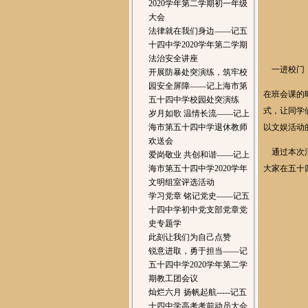
2020学年第二学期初一年级
大会
法律就在我们身边——记五
十四中学2020学年第二学期
法治安全讲座
一进校门，
开展防暴处突演练，筑牢校
园安全屏障——记上海市第
在班会课的
五十四中学校园处突演练
式，让同学
岁月如歌 温情长流——记上
海市第五十四中学退休教师
以文娱活动
欢送会
通过本次活
爱岗敬业 共创和谐——记上
海市第五十四中学2020学年
大家在五十
文明组室评选活动
学习党章 铭记党史——记五
十四中学初中党支部党章党
史专题学
此刻让我们为自己点赞
锐意进取，勇于担当——记
五十四中学2020学年第二学
期教工团会议
灿烂六月 扬帆起航-----记五
十四中学高考考前动员大会