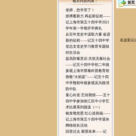
相关内容列表：
首页
老师，您辛苦了！
拼搏蓄新力 再起新征程——
记上海市第五十四中学2021
学年第一学期开学典礼
从百年党史中汲取力量 奋进
在这彩云追
新的征程——记五十四中学
党总支党史学习教育专题组
织生活会
提高防毒意识 共筑无毒社会
——记五十四中学初二年级
参观上海市禁毒科普教育馆
致敬“火焰蓝”——记五十四
中学预初年级参观吴兴路消
防中队
童心向党 艺传我情——五十
四中学参加徐汇区中小学艺
术比赛系列报道（一）
银发颂党恩 红心送祝福——
记上海市第五十四中学退休
网络组长活动
回首过去 展望未来——记