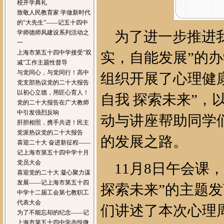
校开学典礼
致敬人民教育家 学做新时代
的“大先生”——记五十四中
为了进一步推进我
学师德师风建设系列活动之
一
上海市第五十四中学接受“双
实，自能发展”的
减”工作主题性督导
与党同心，与党同行！高中
组织开展了心理健
党支部热议党的二十大报告
以初心立德，用匠心育人！
自我 探索未来”，
党的二十大报告在广大教师
中引发强烈反响
动与讲座帮助同学
肝胆相照，携手共进！民主
党派热议党的二十大报告
的发展之路。
喜迎二十大 奋进新征程——
记上海市第五十四中学十月
党员大会
11月8日午会课
喜迎党的二十大 凝心聚力谋
发展——记上海市第五十四
探索未来”的主题
中学十二届工会第七教职工
代表大会
们讲述了本次心理
为了不能忘却的纪念——记
上海市第五十四中学亦悦微