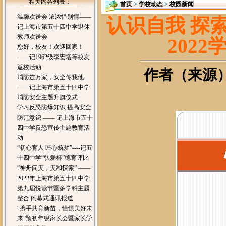
相关内容列表：
首页
>
学校动态
>
校园新闻
温馨欢送会 浓浓惜别情——
认识自我 探
记上海市第五十四中学退休
教师欢送会
202
您好，校友！欢迎回家！
——记1962级李宏塔等校友
返校活动
作者（来源）：
消防连万家，安全你我他
——记上海市第五十四中学
消防安全主题升旗仪式
学习反恐防爆知识 提高安全
防范意识 —— 记上海市五十
四中学反恐宣传主题教育活
动
“初心育人 匠心筑梦”----记五
十四中学“弘爱杯”德育评比
“神舟问天，天和探索” ——
2022年上海市第五十四中学
第九届悦读节暨多学科主题
整合 闭幕式通讯报道
“携手共育新苗，憧憬美好未
来”预初年级家长会暨家长学