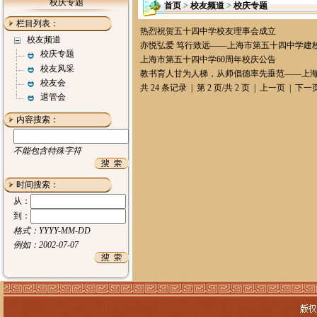
校庆专题
首页
>
校友频道
>
校庆专题
栏目列表：
热烈祝贺五十四中学校友理事会成立
校友频道
亦悦弘爱 笃行致远——上海市第五十四中学建
校庆专题
上海市第五十四中学60周年校庆公告
校友风采
教书育人甘为人梯，从师倡德率先垂范——上海
校友会
共 24 条记录 | 第 2 页/共 2 页 |
上一页
| 下一
退管会
内容搜索：
不能包含特殊字符
时间搜索：
从：
到：
格式：YYYY-MM-DD
例如：2002-07-07