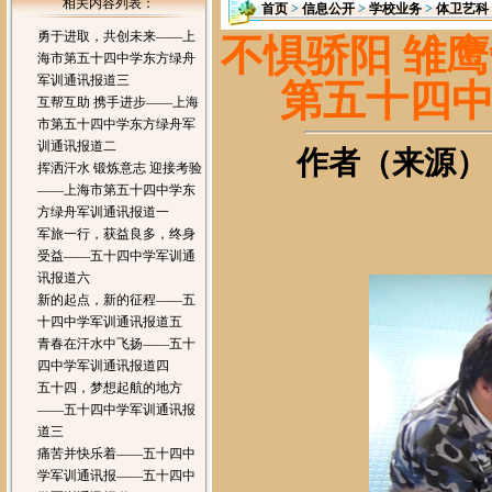
相关内容列表：
首页
>
信息公开
>
学校业务
>
体卫艺科
勇于进取，共创未来——上
不惧骄阳 雏鹰
海市第五十四中学东方绿舟
军训通讯报道三
第五十四
互帮互助 携手进步——上海
市第五十四中学东方绿舟军
训通讯报道二
作者（来源）：
挥洒汗水 锻炼意志 迎接考验
——上海市第五十四中学东
方绿舟军训通讯报道一
军旅一行，获益良多，终身
受益——五十四中学军训通
讯报道六
新的起点，新的征程——五
十四中学军训通讯报道五
青春在汗水中飞扬——五十
四中学军训通讯报道四
五十四，梦想起航的地方
——五十四中学军训通讯报
道三
痛苦并快乐着——五十四中
学军训通讯报——五十四中