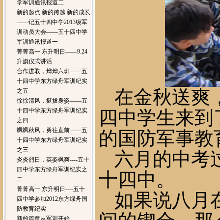
学军训通讯报道二
新的起点 新的跨越 新的成长
——记五十四中学2013级军
训动员大会——五十四中学
军训通讯报道一
菁菁高一 东升明日——9.24
升旗仪式讲话
合作进取，烨烨六班——五
十四中学东方绿舟军训纪实
在金秋送爽
之五
徐徐清风，挺拔身姿——五
十四中学东方绿舟军训纪实
四中学生来到
之四
飒飒秋风，勇往直前——五
的国防军事教
十四中学东方绿舟军训纪实
之三
六月的中考
炎炎烈日，英姿飒爽----五十
四中学东方绿舟军训纪实之
十四中。
二
菁菁高一 东升明日----五十
如果说八月
四中学参加2012东方绿舟国
防教育纪实
新的篇章从军训开始