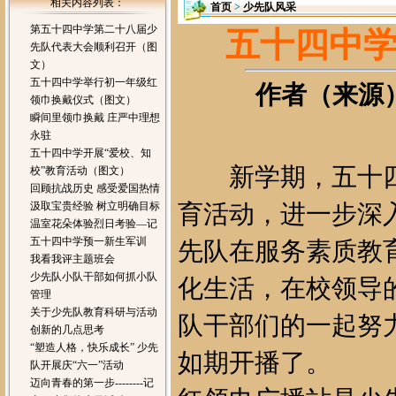
相关内容列表：
首页
>
少先队风采
第五十四中学第二十八届少
五十四中
先队代表大会顺利召开（图
文）
五十四中学举行初一年级红
作者（来源）：
领巾换戴仪式（图文）
瞬间里领巾换戴 庄严中理想
永驻
五十四中学开展“爱校、知
新学期，五十四
校”教育活动（图文）
回顾抗战历史 感受爱国热情
汲取宝贵经验 树立明确目标
育活动，进一步深
温室花朵体验烈日考验—记
五十四中学预一新生军训
先队在服务素质教
我看我评主题班会
少先队小队干部如何抓小队
化生活，在校领导
管理
关于少先队教育科研与活动
队干部们的一起努
创新的几点思考
“塑造人格，快乐成长” 少先
如期开播了。
队开展庆“六一”活动
迈向青春的第一步--------记