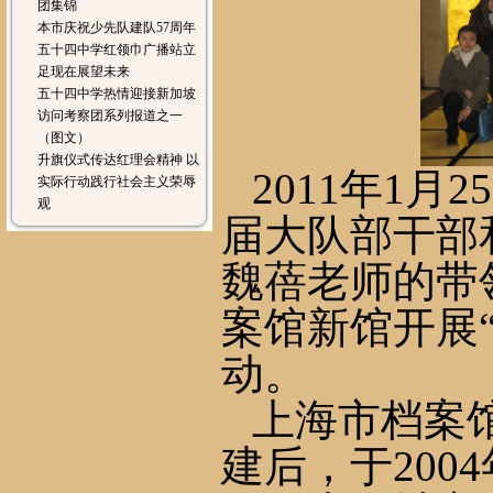
团集锦
本市庆祝少先队建队57周年
五十四中学红领巾广播站立
足现在展望未来
五十四中学热情迎接新加坡
访问考察团系列报道之一
（图文）
升旗仪式传达红理会精神 以
2011
年
1
月
25
实际行动践行社会主义荣辱
观
届大队部干部
魏蓓老师的带
案馆新馆开展
动。
上海市档案
建后，于
2004