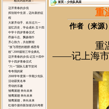
相关内容列表：
首页
>
少先队风采
迈开青春的步伐
重
挥别初中生涯，迈向新的征
程
大家齐动手、欢乐过六一
作者（来源）：
追忆历史，学会成长-五十四
中学十四岁青春仪式
昂扬斗志、飘扬领巾
齐心协力，共创辉煌
重
“放飞理想的翅膀 感恩母
校”-2009届初三毕业典礼
——记上海
迈开青春的步伐-记五十四中
学十四岁青春仪式
“六一”国际儿童节贺词
夸夸我的家
2008学年度第一学期少先队
活动获奖名单
劳动的乐趣
雏鹰展翅 奔向未来
雏鹰展翅 奔向未来
雏鹰展翅，奔向未来
红领巾接待新加坡访问考察