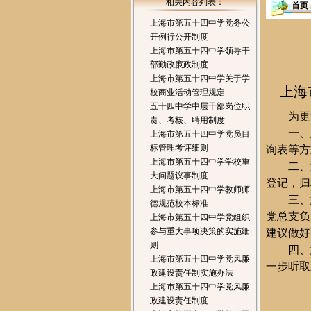
相关内容列表：
首页
上海市第五十四中学党务公
开例行公开制度
上海市第五十四中学领导干
部勤政廉政制度
上海市第五十四中学关于学
上海
校商业活动管理规定
五十四中学中层干部岗位职
为更
责、考核、聘用制度
一、
上海市第五十四中学党员目
标管理考评细则
询表等方
上海市第五十四中学学校重
二、
大问题议事制度
登记，归
上海市第五十四中学教师师
三、
德规范校本标准
党总支负
上海市第五十四中学党组织
参与重大事项决策的实施细
建议做好
则
四、
上海市第五十四中学党风廉
一步听取
政建设责任制实施办法
上海市第五十四中学党风廉
政建设责任制度