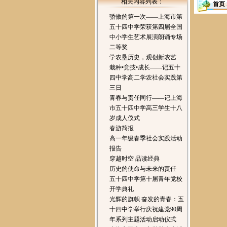
相关内容列表：
首页
骄傲的第一次——上海市第
五十四中学荣获第四届全国
中小学生艺术展演朗诵专场
二等奖
学农垦历史，观创新农艺
栽种•竞技•成长——记五十
四中学高二学农社会实践第
三日
青春与责任同行——记上海
市五十四中学高三学生十八
岁成人仪式
春游简报
高一年级春季社会实践活动
报告
穿越时空 品读经典
历史的使命与未来的责任
五十四中学第十届青年党校
开学典礼
光辉的旗帜 奋发的青春：五
十四中学举行庆祝建党90周
年系列主题活动启动仪式