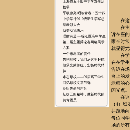
上海市五十四中学学农生活
拾零
军歌嘹亮 唱响青春：五十四
中学举行2010级新生学军总
在这
结表彰大会
在主
我劳动我快乐
诉在座的
理财有道----徐汇区高中学生
家长时常
第二届主题辩论赛网络展示
方案
就显得尤
一个志愿者的责任
在学
告别母校，我们从这里起航
在在学生
继承光荣传统，宏扬时代精
告诉在场
神
台上的发
难忘母校——09届高三学生
回忆母校文章节选
老师的心
聆听先烈的声音
闪光点。
弘扬五四精神，做新时代的
在这
共青团员
（
4
）班
并茂地向
每位同学
场的所有