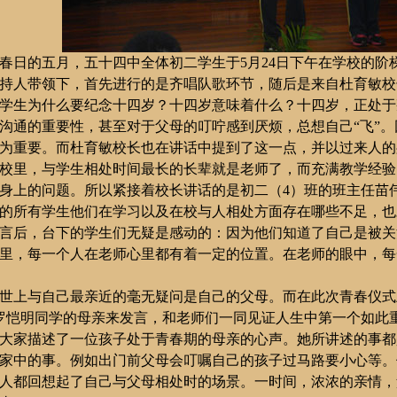
春日的五月，五十四中全体初二学生于
5
月
24
日下午在学校的阶
持人带领下，首先进行的是齐唱队歌环节，随后是来自杜育敏校
学生为什么要纪念十四岁？十四岁意味着什么？十四岁，正处于
沟通的重要性，甚至对于父母的叮咛感到厌烦，总想自己“飞”
为重要。而杜育敏校长也在讲话中提到了这一点，并以过来人的
校里，与学生相处时间最长的长辈就是老师了，而充满教学经验
身上的问题。所以紧接着校长讲话的是初二（
4
）班的班主
任苗
的所有学生他们在学习以及在校与人相处方面存在哪些不足，也
言后，台下的学生们无疑是感动的：因为他们知道了自己是被关
里，每一个人在老师心里都有着一定的位置。在老师的眼中，每
世上与自己最亲近的毫无疑问是自己的父母。而在此次青春仪式
罗恺明同学的母亲来发言，
和
老师们一同见证人生中第一个如此
大家描述了一位孩子处于青春期的母亲的心声。她所讲述的事都
家中的事。例如出门前父母会叮嘱自己的孩子过马路要小心等。
人都回想起了自己与父母相处时的场景。一时间，浓浓的亲情，