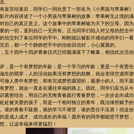
去。
有发言结束后，同学们一同欣赏了一部名为《小男孩与苹果树》
影片内容讲述了一个小男孩与苹果树的故事：苹果树无止境的满
对自己的真正意义。这个故事中的苹果树喻为天下的父母。因为
要的一切，直到自己一无所有。正当同学们陷入对父母的想念中
的信交到了各位同学的手中。刚刚就以被影片感动的同学们一看
完后，都一个个静静把手中的信收回信封，小心翼翼的。
，五十四中十四岁青春仪式已经圆满落下了帷幕，相信此次活动
岁，是一个有梦想的年龄；是一个学习的年龄；更是一个有责任
滋生的萌芽，人的活动如果没有梦想的鼓舞，就会变得空虚而渺
可做人类中有梦想，和有完成梦想愿望的，最渺小的人，而不愿
有梦想，就会一直走在通往幸福的路上。因此，同学们应当从今
识紧密结合，用自己的无悔青春践行青春梦想，一步步走向成功
处处被关爱的孩子，而是一个相对独立的青年，既法律所赋予的
。谁的青春不跋扈，谁的学习不艰苦，谁的责任不压肩！但这份
的是成人成才、成功成长的幸福！愿所有的同学都能坚守梦想，
想，让这幸福来得更猛烈！