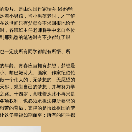
的影片。
是由法国作家瑞乔
·M·
约翰
足着小男孩，当小男孩老时，才了解
在这世间只有父母会不求回报地给予
时，各
班班主任
老师将手中来自各位
到那熟悉的笔迹时有不少都红了眼
也一定使所有同学都能有所悟、所
的年龄。
青春应当拥有梦想，梦想是
小。黎巴嫩诗人、画家、作家纪伯伦
做一个伟大的，无梦想的，无愿望的
天起，规划自己的梦想，并与努力学
之路。十四岁，意味着从此不再只是
各项权利，也必须承担法律所要求的
艰苦的背后，支撑的是报效祖国的梦
让这份幸福如期而至；所有的同学都