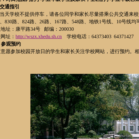
交通指引
当天学校不提供停车，请各位同学和家长尽量搭乘公共交通来校
、
830
路、
824
路、
26
路、
167
路、
548
路、地铁
1
号线、
10
号线均
校地址：康平路
34
号
邮编：
200030
校网址：
http://wszx.xhedu.sh.cn
学校电话：
64373403
64371427
、参观预约
有意愿参加校园开放日的学生和家长关注学校网站，进行预约。