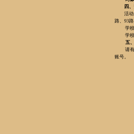
四、
活动
路、
93
路
学
学
五
请
账号。