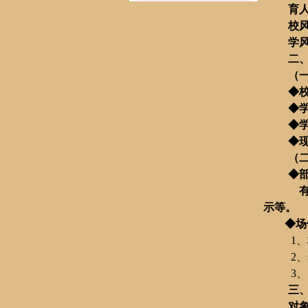
育
校
学
二
（
◆
◆
◆
◆
（
◆
示等。
◆场
1
、
2
、
3
、
三
对