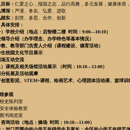
人目标：
仁爱之心，报国之志，品行高雅，多元发展，健康体质
风博深：
严谨、务实、弘爱、进取
风踏实：
刻苦、多思、合作、创新
、具体安排：
一）学校介绍（地点：启智楼二楼
时间：
9:00
—
10:10
）
校领导介绍（办学理念、办学特色等基本情况）
学教、教导部门负责人介绍（课程建设、德育活动）
学生校园文化节目展示
现场互动交流
二）课程及相关场馆活动展示
（时间：
10:10
—
11:00
）
部分拓展及活动观摩
有创意彩泥、
STEM+
课程、绘画艺术、心理团体活动课、篮球训
馆参观
校史陈列室
安全体验教室
图书阅览室
、咨询活动（地点：操场
时间：
10:10
—
11:00
）
象：对口范围内的小学五年级学生及家长；全区的小学五年级艺