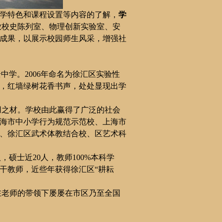
学特色和课程设置等内容的了解，
学
放校史陈列室、物理创新实验室
、
安
成果，以展示校园师生风采，增强社
全中学。
2006
年命名为徐汇区实验性
，红墙绿树花香书声，处处显现出学
用之材。学校由此赢得了广泛的社会
海市中小学行为规范示范校、上海市
、徐汇区武术体教结合校、区艺术科
人，硕士近
20
人，教师
100%
本科学
干教师，近些年获得徐汇区“耕耘
在老师的带领下屡屡在市区乃至全国