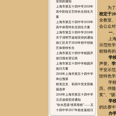
安排的通知
上海市第五十四中学2018年
为了
高中阶段文艺特长生招生方
校定于
20
案
全教室、
上海市第五十四中学2018年
会公众对
高中体育特长生招生方案
一
上海市第五十四中学2018年
关于清明节放假安排的通知
上
徐汇区关于2018年初中招收
示范性学
艺体类特长生
校独有的
上海市第五十四中学校园开
学
放日报名登记表
声誉。
学
上海市第五十四中学校园开
放日方案
平安示范
2018年上海市第五十四中学
技特色学
单位预算
学
校党总支、初高中党支部换
历。伴随
届选举
奖”、“
2018年上海市第五十四中学
元旦放假安排通知
学
“饮水思源 情系母校”——五
的比赛中
十四中学2017年校友返校日
办