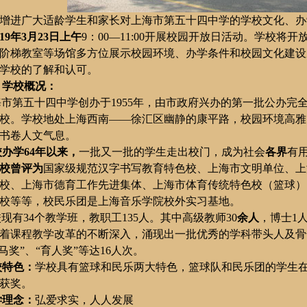
增进广大适龄学生和家长对
上海市第五十四中学的学校文化、办
19
年
3
月
23
日上午
9
：
00
—
11:00
开展校园开放日活动。学校将开
阶梯教室等场馆多方位展示校园环境、办学条件和校园文化建设
学校的了解和认可。
、学校概况：
海市第五十四中学创办于
1955
年，由市政府兴办的第一批公办完
校。学校地处上海西南——徐汇区幽静的康平路，校园环境高雅
书卷人文气息。
校办学
64
年以来，
一批又一批的学生走出校门，成为社会
各界
有
校曾评为
国家级规范汉字书写教育特色校、上海市文明单位、上
校、上海市德育工作先进集体、上海市体育传统特色校（篮球）
校等等，校民乐团是上海音乐学院校外实习基地。
校现有
34
个教学班，教职工
135
人。其中高级教师
30
余人
，博士
1
着课程教学改革的不断深入，涌现出一批优秀的学科带头人及骨
骏马奖”、“育人奖”等达
16
人次。
校特色：
学校具有篮球和民乐两大特色，篮球队和民乐团的学生
获奖。
学理念：
弘爱求实，人人发展