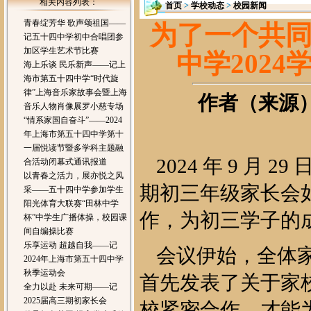
相关内容列表：
首页
>
学校动态
>
校园新闻
青春绽芳华 歌声颂祖国——
为了一个共
记五十四中学初中合唱团参
加区学生艺术节比赛
中学202
海上乐谈 民乐新声——记上
海市第五十四中学“时代旋
律”上海音乐家故事会暨上海
作者（来源）：
音乐人物肖像展罗小慈专场
“情系家国自奋斗”——2024
年上海市第五十四中学第十
一届悦读节暨多学科主题融
2024 年 9 月
合活动闭幕式通讯报道
以青春之活力，展亦悦之风
期初三年级家长会
采——五十四中学参加学生
阳光体育大联赛“田林中学
作，为初三学子的
杯”中学生广播体操，校园课
间自编操比赛
乐享运动 超越自我——记
会议伊始，全体
2024年上海市第五十四中学
秋季运动会
首先发表了关于家
全力以赴 未来可期——记
2025届高三期初家长会
校紧密合作，才能