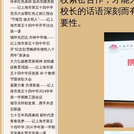
传承红色基因 提高党建质效
——记上海市第五十四中学
校长的话语深刻而
党员大会暨红色之旅汇报会
“守规范 做文明人”——记上
要性。
海市第五十四中学开学法治
第一课
缅怀先烈志 共铸中华魂——
记上海市第五十四中学召
开“纪念彭雪枫师长牺牲八十
周年”座谈会
大力弘扬教育家精神 加快建
设教育强国——记上海市第
五十四中学庆祝第 40 个教师
节暨表彰大会
凝聚力量 共谱新篇——记上
海市第五十四中学2024学年
第一学期教工团会议
领导关怀助发展，携手并进
启新篇
七十五年风雨兼程 新时代里
青春筑梦——记上海市第五
十四中学 2024 学年第一学期
开学典礼暨开学第一课