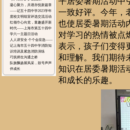
平居委暑期活动中
凝心聚力，共谱亦悦新篇章
一致好评。今年，
——记五十四中学2023学年
度校文明组室评选交流活动
也使居委暑期活动
红领巾心向党，童趣盛开新
时代——上海市第五十四中
对学习的热情被点
学六一主题日活动
人人讲安全 个个会应急——
表示，孩子们变得
记上海市五十四中学消防知
识培训及紧急消防演练
和理解。我们期待
巧筑师生沟通之桥
队旗飘扬展风采，鼓号声声
知识在居委暑期活
伴成长
和成长的乐趣。