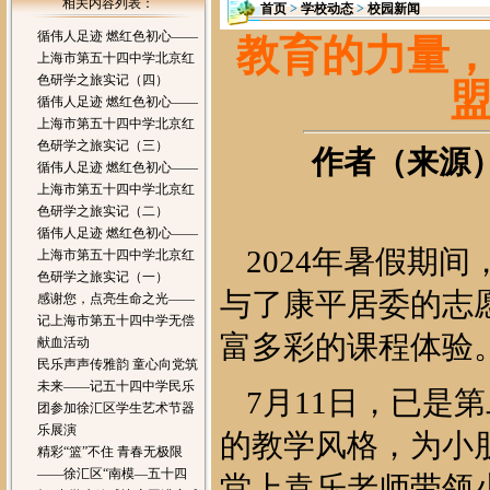
相关内容列表：
首页
>
学校动态
>
校园新闻
循伟人足迹 燃红色初心——
教育的力量
上海市第五十四中学北京红
色研学之旅实记（四）
循伟人足迹 燃红色初心——
上海市第五十四中学北京红
色研学之旅实记（三）
作者（来源）：
循伟人足迹 燃红色初心——
上海市第五十四中学北京红
色研学之旅实记（二）
循伟人足迹 燃红色初心——
2024年暑假期
上海市第五十四中学北京红
色研学之旅实记（一）
与了康平居委的志
感谢您，点亮生命之光——
记上海市第五十四中学无偿
富多彩的课程体验
献血活动
民乐声声传雅韵 童心向党筑
未来——记五十四中学民乐
7月11日，已是
团参加徐汇区学生艺术节器
乐展演
的教学风格，为小
精彩“篮”不住 青春无极限
——徐汇区“南模—五十四
堂上袁乐老师带领