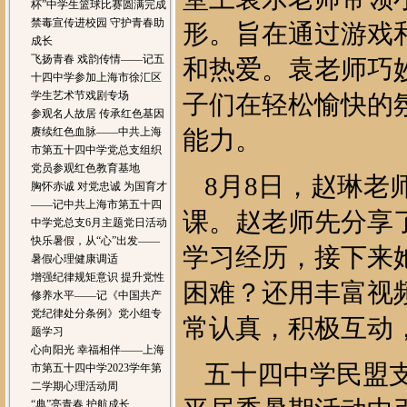
杯”中学生篮球比赛圆满完成
禁毒宣传进校园 守护青春助
形。旨在通过游戏
成长
飞扬青春 戏韵传情——记五
和热爱。袁老师巧
十四中学参加上海市徐汇区
学生艺术节戏剧专场
子们在轻松愉快的
参观名人故居 传承红色基因
赓续红色血脉——中共上海
能力。
市第五十四中学党总支组织
党员参观红色教育基地
8月8日，赵琳老
胸怀赤诚 对党忠诚 为国育才
——记中共上海市第五十四
课。赵老师先分享
中学党总支6月主题党日活动
快乐暑假，从“心”出发——
学习经历，接下来
暑假心理健康调适
增强纪律规矩意识 提升党性
困难？还用丰富视
修养水平——记《中国共产
党纪律处分条例》党小组专
常认真，积极互动
题学习
心向阳光 幸福相伴——上海
五十四中学民盟
市第五十四中学2023学年第
二学期心理活动周
“典”亮青春 护航成长