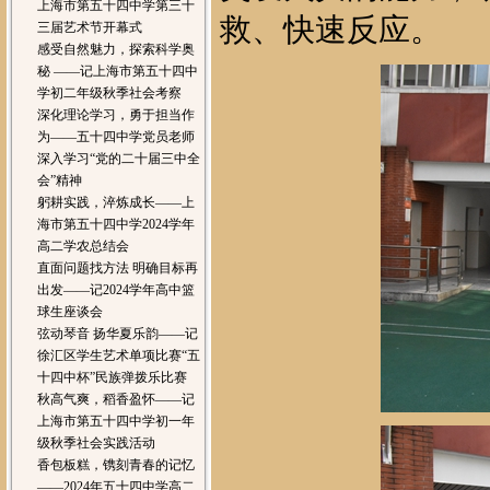
上海市第五十四中学第三十
救、快速反应。
三届艺术节开幕式
感受自然魅力，探索科学奥
秘 ——记上海市第五十四中
学初二年级秋季社会考察
深化理论学习，勇于担当作
为——五十四中学党员老师
深入学习“党的二十届三中全
会”精神
躬耕实践，淬炼成长——上
海市第五十四中学2024学年
高二学农总结会
直面问题找方法 明确目标再
出发——记2024学年高中篮
球生座谈会
弦动琴音 扬华夏乐韵——记
徐汇区学生艺术单项比赛“五
十四中杯”民族弹拨乐比赛
秋高气爽，稻香盈怀——记
上海市第五十四中学初一年
级秋季社会实践活动
香包板糕，镌刻青春的记忆
——2024年五十四中学高二