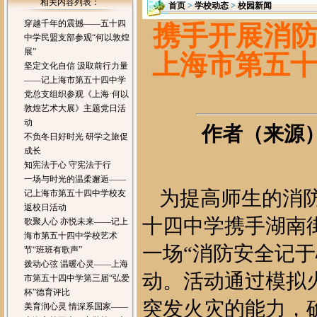
相关内容列表：
首页
>
学校动态
>
校园新闻
穿越千年的震撼——五十四
携手开展消
中学民盟支部参观“何以敦煌
展”
上海市第五十
坚定文化自信 汲取前行力量
——记上海市第五十四中学
党总支组织参观《上海·何以
敦煌艺术大展》主题党日活
动
作者（来源）：
不负冬日好时光 研学之旅促
成长
知宪法于心 守宪法于行
一场与时光的温柔邂逅——
为提高师生的消
记上海市第五十四中学校友
返校日活动
十四中学携手湖南街
歌聚人心 亦悦未来——记上
海市第五十四中学校艺术
一场“消防安全记于
节“班班有歌声”
拨动心弦 温暖心灵——上海
动。活动通过模拟
市第五十四中学第三届“弘爱
杯”德育评比
突发火灾的能力，
美育润心灵 情深系国家——