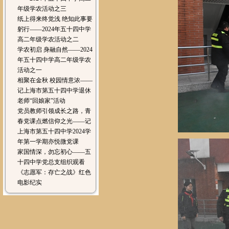
年级学农活动之三
纸上得来终觉浅 绝知此事要
躬行——2024年五十四中学
高二年级学农活动之二
学农初启 身融自然——2024
年五十四中学高二年级学农
活动之一
相聚在金秋 校园情意浓——
记上海市第五十四中学退休
老师“回娘家”活动
党员教师引领成长之路，青
春党课点燃信仰之光——记
上海市第五十四中学2024学
年第一学期亦悦微党课
家国情深，勿忘初心——五
十四中学党总支组织观看
《志愿军：存亡之战》红色
电影纪实