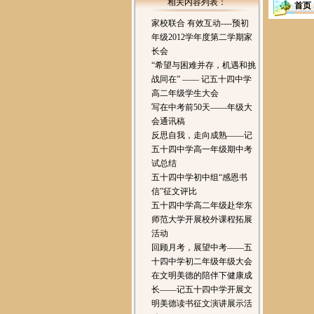
相关内容列表：
首页
家校联合 有效互动----预初
年级2012学年度第二学期家
长会
“希望与困难并存，机遇和挑
战同在” —— 记五十四中学
高二年级学生大会
写在中考前50天——年级大
会通讯稿
反思自我，走向成熟——记
五十四中学高一年级期中考
试总结
五十四中学初中组“感恩书
信”征文评比
五十四中学高二年级赴华东
师范大学开展校外课程拓展
活动
回顾月考，展望中考——五
十四中学初二年级年级大会
在文明美德的陪伴下健康成
长——记五十四中学开展文
明美德读书征文演讲展示活