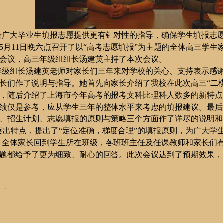
给广大毕业生填报志愿提供更有针对性的指导，确保学生填报志
5
月
11
日晚六点
召开了
以“高考志愿填报”为主题的全体高三学生
会议，高三年级组组长汤建英主持了本次会议。
年级组长
汤建英
老师对家长们三年来对学校的关心、支持表示感
长们作了说明与指导
。
她首先向家长介绍了我校在此次高三“二
，随后介绍了上海市今年高考的报考文科比理科人数多的新特点
绩仅是参考，应从学生三年的整体水平来考虑的填报建议。最后
、招生计划、志愿填报的原则与策略三个方面作了详尽的说明和
突出特点，提出了“定位准确，梯度合理”的填报原则，
为广大学
，
全体家长回到学生所在班级，各班班主任及任课教师和家长们
题都给予了更为细致、耐心的回答。此次会议达到了预期效果，