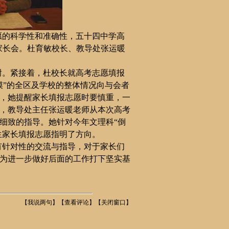
愿的科学性和准确性，
五十四中学高
家长会。杜育敏校长、教导处张运暖
谢。紧接着，杜校长
就高考志愿填报
模”的全区及学校的整体情况
向与会者
，她提醒家长填报志愿时要慎重，一
，教导处主
任张运暖
老师从本次高考
细致的指导。她针对今年文理科“倒
生家长填报志愿指明了方向。
有针对性的交流与指导，对于家长们
为进一步做好后面的工作打下坚实基
【
我说两句
】【
查看评论
】【
关闭窗口
】