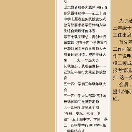
动
以志愿者服务为载体 用行动
传承雷锋精神——记五十四
中学志愿者服务队授旗仪式
为了
教育部要求将学雷锋纳入学
三年级于
生综合素质评价体系
主任出席
寒窗十载圆理想，再创佳绩
首先
铸辉煌-记五十四中学隆重召
开2012届高三百日誓师大会
工作
向家
培养良好习惯，塑造美好人
作了说明
生——记初一年级大会
模二模成
从我做起，从现在做起------
报考情况
记预初年级行为规范养成教
挂”这一
育
五十四中学初三年级年级大
会后
会
提出的问
五十四中学大队部寒假拜访
础。
校德育顾问吴佩芳老师
五十四同学展望新学期
“春播、夏耘、秋收、冬
藏”—五十四中学开学第一课
五十四中学举行2011学年第
一学期结业式