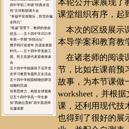
本轮公开课展现了
四中学初二年级“经典永流
传”古诗歌朗诵大会
课堂组织有序，起
“幸福平安假期乐，防范诈骗
全民行”
本次的区级展示课
“双减”背景下，教师的使命
担当——五十四中学2021学
本导学案和教育教
年第一学期“亦悦论坛”
携手同行迎虎年 共谋发展新
时代——五十四中学党政工
在诸老师的阅读课
团、民主党派代表迎春座谈
会
节，比如在课前预
五十四中学校级班子召开党
史学习教育专题民主生活会
故事，为本节课做
五十四中学校园植物挂牌活
动顺利完成
worksheet，
培养思辨力，构筑全球视角
记五十四中学高一学生参
加“西南位育杯”高中英语辩
课，还利用现代技
论邀请赛
也得到了很好的展