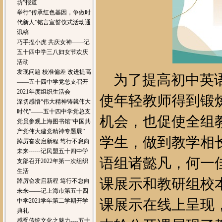
坊”报道
举行“传承红色基因，争做时
代新人”铭言宣誓仪式活动通
讯稿
巧手捏小虎 共庆女神——记
五十四中学三八妇女节欢庆
活动
发现问题 校准偏差 改进提高
为了提高初中英语
——五十四中学党总支召开
2021年度组织生活会
使年轻教师得到锻
深切感悟“伟大精神铸就伟大
时代”——五十四中学党总支
机会，也促使全组
党员参观上海图书馆“中国共
产党伟大建党精神专题展”
学生，做到教学相长
踔厉奋发启新程 笃行不怠向
未来------记民盟五十四中学
语组诸懿凡，何一
支部召开2022年第一次组织
生活
课展示和教研组校
踔厉奋发启新程 笃行不怠向
未来——记上海市第五十四
课展示在线上呈现
中学2021学年第二学期开学
典礼
感受传统文化之魅力----五十