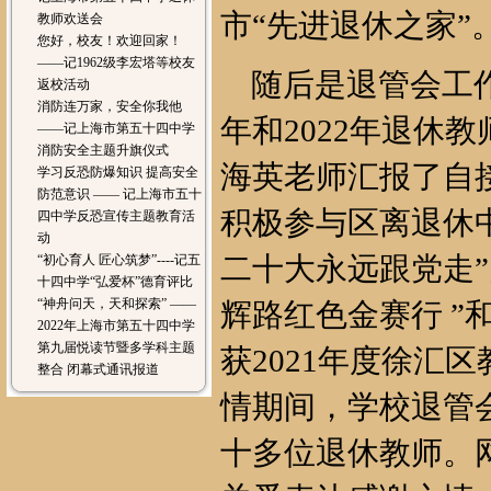
市“先进退休之家”
教师欢送会
您好，校友！欢迎回家！
——记1962级李宏塔等校友
随后是退管会工作
返校活动
消防连万家，安全你我他
年和2022年退休
——记上海市第五十四中学
消防安全主题升旗仪式
海英老师汇报了自
学习反恐防爆知识 提高安全
防范意识 —— 记上海市五十
积极参与区离退休
四中学反恐宣传主题教育活
动
二十大永远跟党走
“初心育人 匠心筑梦”----记五
十四中学“弘爱杯”德育评比
“神舟问天，天和探索” ——
辉路红色金赛行 ”
2022年上海市第五十四中学
第九届悦读节暨多学科主题
获2021年度徐汇
整合 闭幕式通讯报道
情期间，学校退管
十多位退休教师。