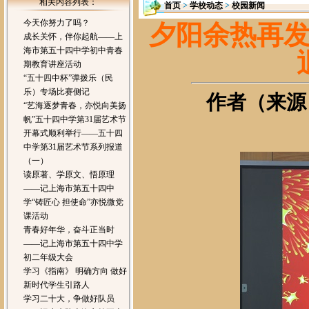
相关内容列表：
首页
>
学校动态
>
校园新闻
今天你努力了吗？
夕阳余热再
成长关怀，伴你起航——上
海市第五十四中学初中青春
期教育讲座活动
“五十四中杯”弹拨乐（民
乐）专场比赛侧记
作者（来源）
“艺海逐梦青春，亦悦向美扬
帆”五十四中学第31届艺术节
开幕式顺利举行——五十四
中学第31届艺术节系列报道
（一）
读原著、学原文、悟原理
——记上海市第五十四中
学“铸匠心 担使命”亦悦微党
课活动
青春好年华，奋斗正当时
——记上海市第五十四中学
初二年级大会
学习《指南》 明确方向 做好
新时代学生引路人
学习二十大，争做好队员