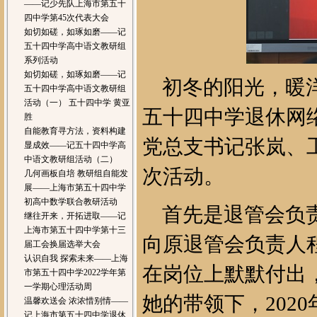
——记少先队上海市第五十
四中学第45次代表大会
如切如磋，如琢如磨——记
五十四中学高中语文教研组
系列活动
如切如磋，如琢如磨——记
初冬的阳光，暖洋
五十四中学高中语文教研组
活动（一） 五十四中学 黄亚
五十四中学退休网
胜
自能教育寻方法，资料构建
党总支书记张岚、
显成效——记五十四中学高
中语文教研组活动（二）
次活动。
几何画板自培 教研组自能发
展——上海市第五十四中学
初高中数学联合教研活动
首先是退管会负责
继往开来，开拓进取——记
上海市第五十四中学第十三
向原退管会负责人
届工会换届选举大会
认识自我 探索未来——上海
在岗位上默默付出
市第五十四中学2022学年第
一学期心理活动周
她的带领下，2020
温馨欢送会 浓浓惜别情——
记上海市第五十四中学退休