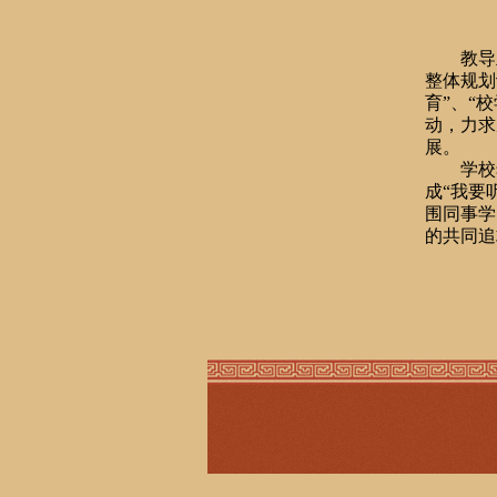
教导
整体规划
育”、“
动，力求
展。
学校
成“我要
围同事学
的共同追