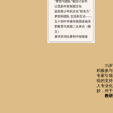
“梦想与团队”项目计划书
让昆剧丰富校园文化
提高青少年的文化“软实力”
梦想和团队 交流和互访——
五十四中学接待英国诺福克
郡教育代表团二次来访（图
文）
唐诗宋词比赛初中组报道
35
岁
积极参与
专家引领
组的支持
人专业化
妙，对于
教研