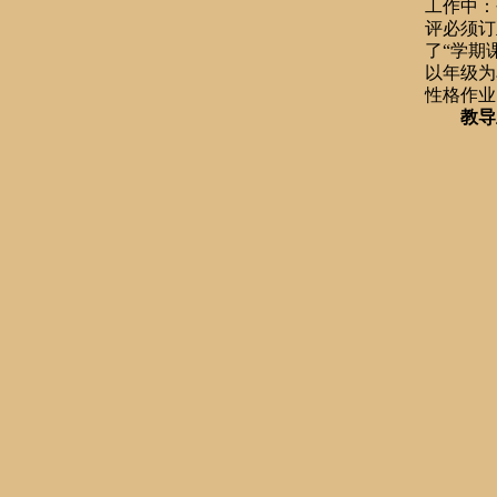
工作中：
评必须订
了“学期
以年级为
性格作业
教导