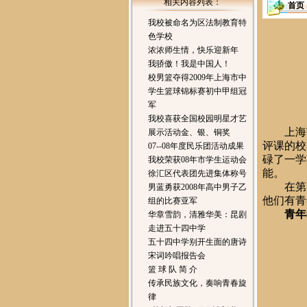
相关内容列表：
首页
我校被命名为区法制教育特
色学校
浓浓师生情，快乐迎新年
我骄傲！我是中国人！
校男篮夺得2009年上海市中
学生篮球锦标赛初中甲组冠
军
我校喜获全国校园明星才艺
上海
展示活动金、银、铜奖
评课的校
07--08年度民乐团活动成果
碌了一学
我校荣获08年市学生运动会
能。
徐汇区代表团先进集体称号
在第
男蓝勇获2008年高中男子乙
他们有青
组的比赛亚军
青年
华章雪韵，清雅华美：昆剧
走进五十四中学
五十四中学别开生面的唐诗
宋词吟唱报告会
篮 球 队 简 介
传承民族文化，奏响青春旋
律