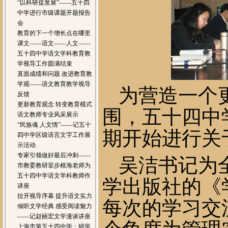
“以科研促发展”——五十四
中学进行市级课题开题报告
会
教育的下一个增长点在哪里
课文——语文——人文——
五十四中学语文学科教育教
学视导工作圆满结束
直面成绩和问题 改进教育教
学观——语文教育教学视导
为营造一个
反馈
更新教育观念 转变教育模式
围，五十四中
语文教师专业风采展示
“民族魂 人文情”——记五十
期开始进行关
四中学区级语言文字工作展
示活动
专家引领做好最后冲刺——
吴洁书记为
市教委教研室步根海老师为
五十四中学语文学科教师作
学出版社的《
讲座
拉开视导序幕 提升语文实力
每次的学习交
倾听文学经典 感受阅读魅力
——记赵丽宏文学漫谈讲座
上海市第五十四中学：研学