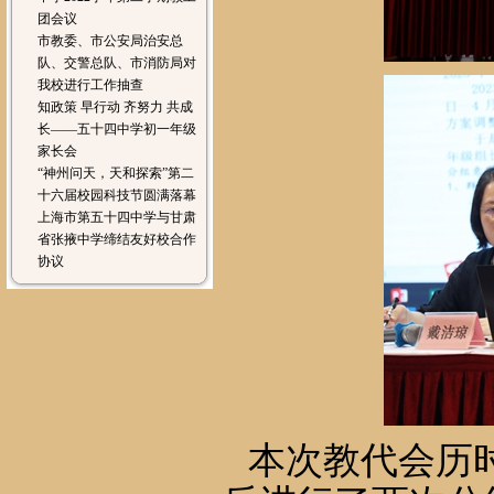
团会议
市教委、市公安局治安总
队、交警总队、市消防局对
我校进行工作抽查
知政策 早行动 齐努力 共成
长——五十四中学初一年级
家长会
“神州问天，天和探索”第二
十六届校园科技节圆满落幕
上海市第五十四中学与甘肃
省张掖中学缔结友好校合作
协议
本次教代会历