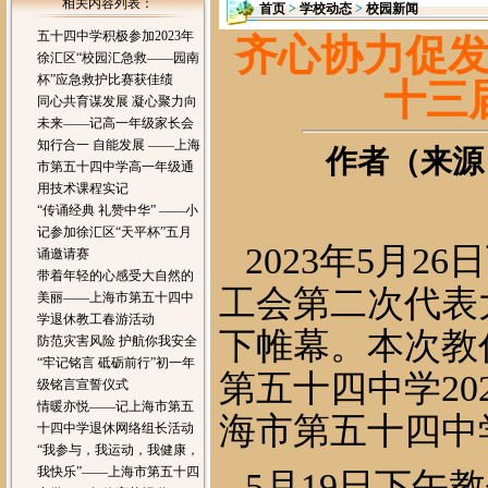
相关内容列表：
首页
>
学校动态
>
校园新闻
五十四中学积极参加2023年
齐心协力促
徐汇区“校园汇急救——园南
杯”应急救护比赛获佳绩
十三
同心共育谋发展 凝心聚力向
未来——记高一年级家长会
知行合一 自能发展 ——上海
作者（来源）
市第五十四中学高一年级通
用技术课程实记
“传诵经典 礼赞中华” ——小
记参加徐汇区“天平杯”五月
2023年5月
诵邀请赛
带着年轻的心感受大自然的
工会第二次代表
美丽——上海市第五十四中
学退休教工春游活动
下帷幕。本次教
防范灾害风险 护航你我安全
“牢记铭言 砥砺前行”初一年
第五十四中学20
级铭言宣誓仪式
情暖亦悦——记上海市第五
海市第五十四中
十四中学退休网络组长活动
“我参与，我运动，我健康，
我快乐”——上海市第五十四
5月19日下午