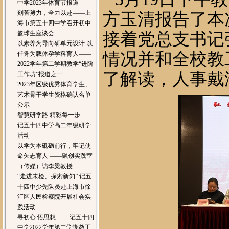
中学2023年体育节报道
刻苦努力，全力以赴——上
方玉清报告了本
海市第五十四中学召开初中
篮球生座谈会
接着党总支书记
以素养为导向研单元设计 以
情况并和全校教
任务为载体孕学科育人——
2022学年第二学期教学“进阶
了解读，人事戴
工作坊”报道之一
2023年区级优秀体育学生、
艺术骨干学生资格确认名单
公示
智慧研学路 精彩每一步——
记五十四中学高二年级研学
活动
以学为本砥砺前行，牢记使
命矢志育人 ——融创实践室
（传媒）访李梁教授
“走进未检、探索新知” 记五
十四中少先队员赴上海市徐
汇区人民检察院开展社会实
践活动
寻初心 悟思想 ——记五十四
中学2022学年第二学期教工