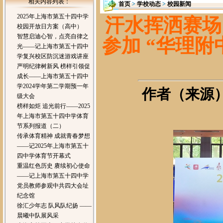
相关内容列表：
首页
>
学校动态
>
校园新闻
2025年上海市第五十四中学
汗水挥洒赛场
校园开放日方案（高中）
智慧启迪心智，点亮自律之
参加 “华理附
光——记上海市第五十四中
学复兴校区防沉迷游戏讲座
严明纪律树新风 榜样引领促
成长——上海市第五十四中
学2024学年第二学期预一年
作者（来源）：
级大会
榜样如炬 追光前行——2025
年上海市第五十四中学体育
节系列报道（二）
传承体育精神 成就青春梦想
——记2025年上海市第五十
四中学体育节开幕式
重温红色历史 赓续初心使命
——记上海市第五十四中学
党员教师参观中共四大会址
纪念馆
徐汇少年志 队风队纪扬 ——
晨曦中队展风采