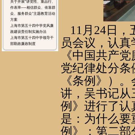
关于开展“讲党性、重品行、
作表率──相信群众、依靠群
众、服务群众”主题教育活动
方案
上海市第五十四中学党风廉
11
月
24
日
，
政建设责任制实施办法
上海市第五十四中学领导干
员会议，认真
部勤政廉政制度
《中国共产党
党纪律处分条
《条例》）
。
讲，吴书记
从
例》
进行了认
是：为什么要
例》；第二部