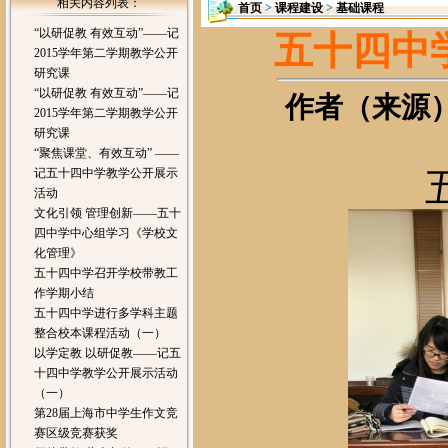
相关内容列表：
首页
>
课程建设
>
基础课程
“以研促教 有效互动”——记
五十四中
2015学年第二学期教学公开
研究课
“以研促教 有效互动”——记
作者（来源）：
2015学年第二学期教学公开
研究课
“聚焦课堂、有效互动” ——
记五十四中学教学公开展示
活动
文化引领 管理创新——五十
四中学中心组学习《学校文
化管理》
五十四中学召开学校带教工
作学期小结
五十四中学进行多学科主题
整合校本课程活动（一）
以学定教 以研促教——记五
十四中学教学公开展示活动
（一）
第28届上海市中学生作文竞
赛区级竞赛获奖