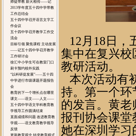
师徒带教 薪火相传——记
2013学年度五十四中学带教
工作总结会
五十四中学召开语言文字工
作会议
五十四中学召开教学工作交
12
月
18
日
，
流会
目标引领 聚焦课程 主动发展
集中在复兴校
——记五十四中学召开教学
工作研讨会
徐汇中小学生可在教室门口
教研活动。
刷卡预约校外实践
“以科研促发展”——五十四
本次活动有
中学进行市级课题开题报告
会
持。第一个环
教育的下一个增长点在哪里
课文——语文——人文——
的发言。
黄
老
五十四中学语文学科教育教
学视导工作圆满结束
报刊协会课堂
直面成绩和问题 改进教育教
学观——语文教育教学视导
她在深圳学习
反馈
更新教育观念 转变教育模式