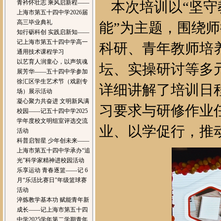
青衿怀壮志 乘风启新程——
本次培训以“坚
上海市第五十四中学2026届
高三毕业典礼
能”为主题，围绕师
知行砺科创 实践启新知——
记上海市第五十四中学高一
科研、青年教师培
通用技术课程学习
以艺育人润童心，以声筑魂
坛、实操研讨等多
展芳华——五十四中学参加
徐汇区学生艺术节（戏剧专
详细讲解了培训日
场）展示活动
凝心聚力共奋进 文明新风满
习要求与研修作业
校园——记五十四中学2025
学年度校文明组室评选交流
业、以学促行，推
活动
科普启智星 少年创未来——
上海市第五十四中学承办“追
光”科学家精神进校园活动
乐享运动 青春逐篮——记 6
月“乐活比赛日”年级篮球赛
活动
淬炼教学基本功 赋能青年新
成长——记上海市第五十四
中学2025学年第二学期青年