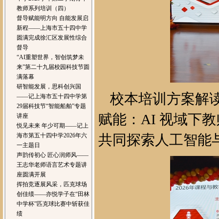
教师系列培训（四）
督导赋能明方向 自能发展启
新程——上海市五十四中学
圆满完成徐汇区发展性综合
督导
“AI重塑世界，智创筑梦未
来”第二十九届校园科技节圆
满落幕
研智能发展，思科创兴国
校本培训方案解
——记上海市五十四中学第
29届科技节“智能船舶”专题
赋能：AI 视域下
讲座
悦见未来 年少可期——记上
海市第五十四中学2026年六
共同探索人工智能
一主题日
声韵传初心 匠心润师风——
王志华老师语言艺术专题讲
座圆满开展
挥拍竞逐展风采，匹克球场
创佳绩——亦悦学子在“田林
中学杯”匹克球比赛中斩获佳
绩