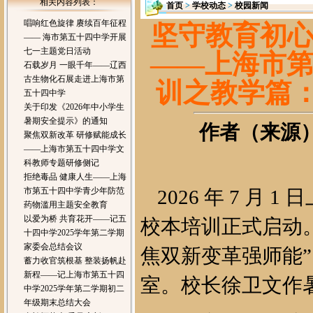
相关内容列表：
首页
>
学校动态
>
校园新闻
唱响红色旋律 赓续百年征程
坚守教育初
—— 海市第五十四中学开展
七一主题党日活动
——上海市第
石载岁月 一眼千年——辽西
古生物化石展走进上海市第
训之教学篇：
五十四中学
关于印发《2026年中小学生
暑期安全提示》的通知
作者（来源）：
聚焦双新改革 研修赋能成长
——上海市第五十四中学文
科教师专题研修侧记
拒绝毒品 健康人生——上海
市第五十四中学青少年防范
2026 年 7 月
药物滥用主题安全教育
以爱为桥 共育花开——记五
校本培训正式启动
十四中学2025学年第二学期
家委会总结会议
焦双新变革强师能
蓄力收官筑根基 整装扬帆赴
新程——记上海市第五十四
室。校长徐卫文作
中学2025学年第二学期初二
年级期末总结大会