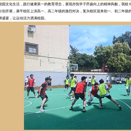
校园文化生活，践行健康第一的教育理念，展现亦悦学子昂扬向上的精神风貌，我校 6 
分别开展，康平校区上演高一、高二年级的激烈对决，复兴校区迎来初一、初二年级
球盛宴，让运动活力洒满校园。