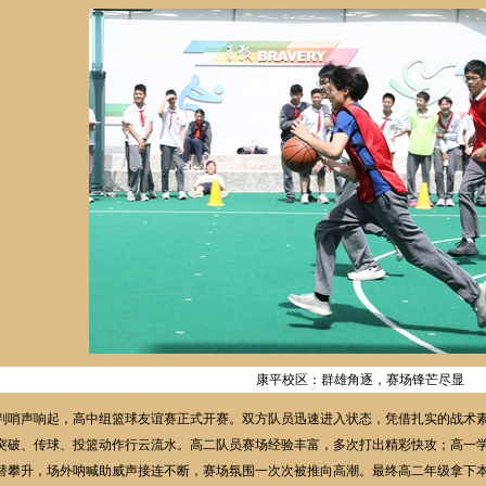
康平校区：群雄角逐，赛场锋芒尽显
判哨声响起，高中组篮球友谊赛正式开赛。双方队员迅速进入状态，凭借扎实的战术
突破、传球、投篮动作行云流水。高二队员赛场经验丰富，多次打出精彩快攻；高一
替攀升，场外呐喊助威声接连不断，赛场氛围一次次被推向高潮。最终高二年级拿下