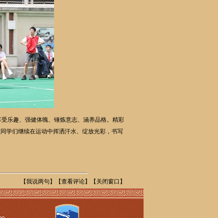
享受乐趣、强健体魄、锤炼意志、涵养品格。精彩
让同学们继续在运动中挥洒汗水、绽放光彩，书写
【
我说两句
】【
查看评论
】【
关闭窗口
】