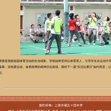
球赛是我校校园体育活动的生动缩影。学校始终坚持以体育育人，引导学生在运动中
落幕，但热爱运动、奋勇拼搏的精神仍在延续。期待下一届“乐活比赛日”如约而至，
彩。