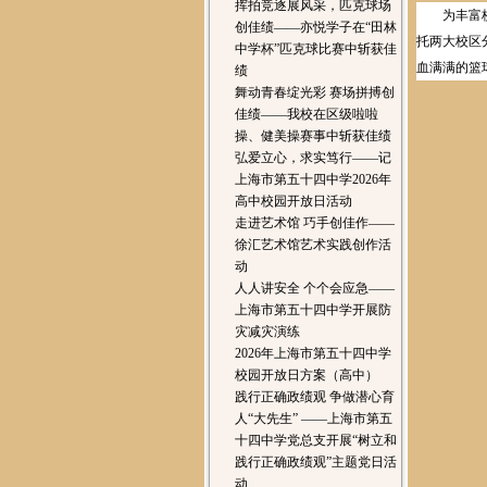
挥拍竞逐展风采，匹克球场
为丰富
创佳绩——亦悦学子在“田林
托两大校区
中学杯”匹克球比赛中斩获佳
血满满的篮
绩
舞动青春绽光彩 赛场拼搏创
佳绩——我校在区级啦啦
操、健美操赛事中斩获佳绩
弘爱立心，求实笃行——记
上海市第五十四中学2026年
高中校园开放日活动
走进艺术馆 巧手创佳作——
徐汇艺术馆艺术实践创作活
动
人人讲安全 个个会应急——
上海市第五十四中学开展防
灾减灾演练
2026年上海市第五十四中学
校园开放日方案（高中）
践行正确政绩观 争做潜心育
人“大先生” ——上海市第五
十四中学党总支开展“树立和
践行正确政绩观”主题党日活
动