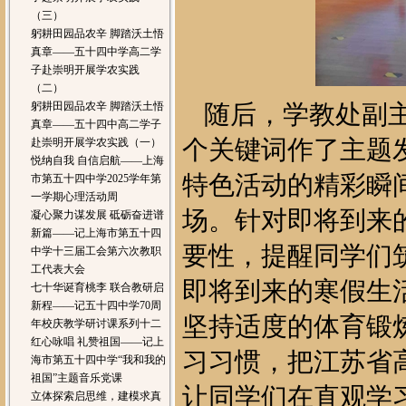
（三）
躬耕田园品农辛 脚踏沃土悟
真章——五十四中学高二学
子赴崇明开展学农实践
（二）
躬耕田园品农辛 脚踏沃土悟
随后，学教处副主
真章——五十四中高二学子
个关键词作了主题
赴崇明开展学农实践（一）
悦纳自我 自信启航——上海
特色活动的精彩瞬
市第五十四中学2025学年第
一学期心理活动周
场。针对即将到来
凝心聚力谋发展 砥砺奋进谱
新篇——记上海市第五十四
要性，提醒同学们
中学十三届工会第六次教职
工代表大会
即将到来的寒假生
七十华诞育桃李 联合教研启
新程——记五十四中学70周
坚持适度的体育锻
年校庆教学研讨课系列十二
红心咏唱 礼赞祖国——记上
习习惯，把江苏省
海市第五十四中学“我和我的
祖国”主题音乐党课
让同学们在直观学
立体探索启思维，建模求真