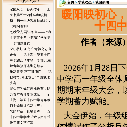
相关内容列表：
首页
>
学校动态
>
校园新闻
家国永念，薪火传承——上
暖阳映初心
海市第五十四中学组织预
初、初一年级观看抗战影片
十四
《得闲谨制》
七秩荣光 再谱华章——上海
市第五十四中学2025学年第
作者（来源）：
一学期结业式
深耕教坛促成长 青衿之志向
未来——记上海市第五十四
中学2025学年第一学期0-5教
2026年1月2
龄青年教师培训总结会
乐动青春 不可阻“篮” ——记
中学高一年级全体师
我校“乐动比赛日”年级篮球
班赛
期期末年级大会，
聚焦行为规范养成教育，助
力青年教师专业成长——记
学期蓄力赋能。
上海市第五十四中学青年教
师主题培训活动（三）
艺韵华章，礼赞青春——五
大会伊始，年级
十四中学学生艺术节闭幕式
曁迎新文艺汇演
体情况作了分析反