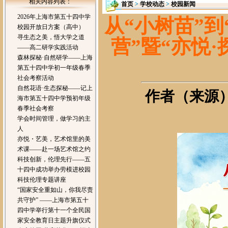
相关内容列表：
首页
>
学校动态
>
校园新闻
2026年上海市第五十四中学
从“小树苗”到
校园开放日方案（高中）
寻生态之美，悟大学之道
营”暨“亦悦
——高二研学实践活动
森林探秘·自然研学——上海
第五十四中学初一年级春季
社会考察活动
自然花语·生态探秘——记上
作者（来源）：
海市第五十四中学预初年级
春季社会考察
学会时间管理，做学习的主
人
亦悦・艺美，艺术馆里的美
术课——赴一场艺术馆之约
科技创新，伦理先行——五
十四中成功举办劳模进校园
科技伦理专题讲座
“国家安全重如山，你我尽责
共守护” ——上海市第五十
四中学举行第十一个全民国
家安全教育日主题升旗仪式