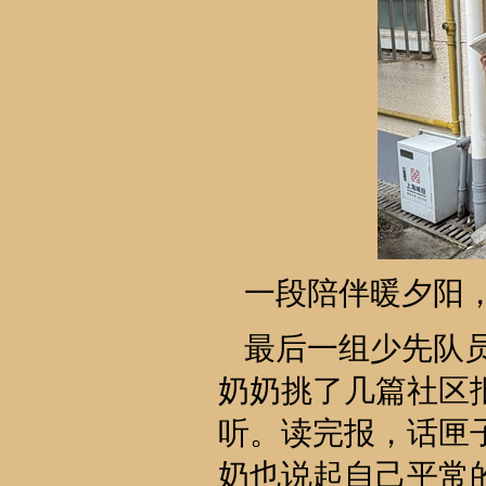
一段陪伴暖夕阳，
最后一组少先队
奶奶挑了几篇社区
听。读完报，话匣
奶也说起自己平常