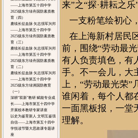
来”之“探·耕耘之
——上海市第五十四中学
2025级东方绿舟国防素质教
育（四）
一支粉笔绘初心
赓续长征血脉 矢志强军兴邦
——上海市第五十四中学
在上海新村居民
2025级东方绿舟国防素质教
育（三）
前，围绕“劳动最
赓续长征血脉 矢志强军兴邦
——上海市第五十四中学
有人负责填色，有
2025级东方绿舟国防素质教
育（二）
手。不一会儿，大
赓续长征血脉 矢志强军兴邦
——上海市第五十四中学
上，“劳动最光荣
2025级东方绿洲国防教育
（一）
谁闲着，每个人都
深耕“双新”教研 赋能专业成
长——上海市第五十四中学
一面黑板报，一堂
开展校本教研专家讲座
以史为鉴育新人 文明互鉴强
理解。
自信——上海市第五十四中
学悦读节暨大思政课专题讲
座