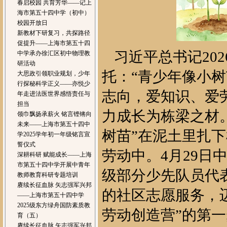
春启校园 共育芳华——记上
海市第五十四中学（初中）
校园开放日
新教材下研复习，共探路径
促提升——上海市第五十四
习近平总书记20
中学承办徐汇区初中物理教
研活动
托：“青少年像小
大思政引领职业规划，少年
行探秘科学正义——亦悦少
志向，爱知识、爱
年走进法医世界感悟责任与
担当
力成长为栋梁之材
领巾飘扬承薪火 铭言铿锵向
未来——上海市第五十四中
树苗”在泥土里扎
学2025学年初一年级铭言宣
誓仪式
劳动中。4月29日
深耕科研 赋能成长——上海
市第五十四中学开展中青年
级部分少先队员代
教师教育科研专题培训
赓续长征血脉 矢志强军兴邦
的社区志愿服务，迈
——上海市第五十四中学
2025级东方绿舟国防素质教
劳动创造营”的第一
育（五）
赓续长征血脉 矢志强军兴邦