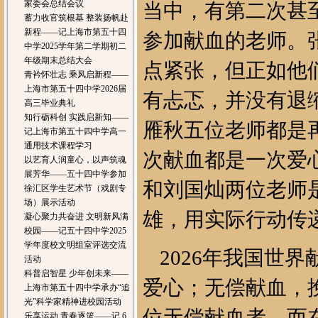
家委会总结会议
当中，有第二次甚
蓄力收官筑根基 整装扬帆赴
新程——记上海市第五十四
参加献血的老师。
中学2025学年第二学期初二
年级期末总结大会
点紧张，但正如他
青衿怀壮志 乘风启新程——
上海市第五十四中学2026届
有忐忑，并没有退
高三毕业典礼
知行砺科创 实践启新知——
雁秋五位老师都是
记上海市第五十四中学高一
通用技术课程学习
次献血都是一次爱
以艺育人润童心，以声筑魂
展芳华——五十四中学参加
和刘国灿两位老师
徐汇区学生艺术节（戏剧专
场）展示活动
雄，用实际行动传
凝心聚力共奋进 文明新风满
校园——记五十四中学2025
学年度校文明组室评选交流
2026年我国世
活动
科普启智星 少年创未来——
爱心；无偿献血，
上海市第五十四中学承办“追
光”科学家精神进校园活动
位无偿献血者，而
乐享运动 青春逐篮——记 6