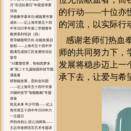
月“乐活比赛日”年级篮球赛
的行动——十位亦
活动
淬炼教学基本功 赋能青年新
的河流，以实际行
成长——记上海市第五十四
中学2025学年第二学期青年
教师系列培训（四）
感谢老师们热血
督导赋能明方向 自能发展启
新程——上海市五十四中学
师的共同努力下，
圆满完成徐汇区发展性综合
督导
发展将稳步迈上一
“AI重塑世界，智创筑梦未
来”第二十九届校园科技节圆
承下去，让爱与希
满落幕
研智能发展，思科创兴国
——记上海市五十四中学第
29届科技节“智能船舶”专题
讲座
悦见未来 年少可期——记上
海市第五十四中学2026年六
一主题日
声韵传初心 匠心润师风——
王志华老师语言艺术专题讲