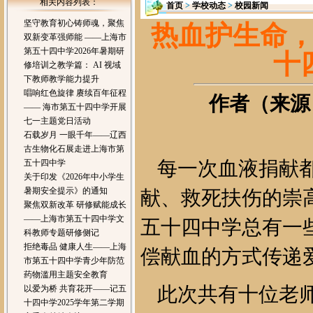
相关内容列表：
首页
>
学校动态
>
校园新闻
坚守教育初心铸师魂，聚焦
热血护生命
双新变革强师能 ——上海市
第五十四中学2026年暑期研
十
修培训之教学篇： AI 视域
下教师教学能力提升
唱响红色旋律 赓续百年征程
作者（来源）
—— 海市第五十四中学开展
七一主题党日活动
石载岁月 一眼千年——辽西
古生物化石展走进上海市第
每一次血液捐献
五十四中学
关于印发《2026年中小学生
暑期安全提示》的通知
献、救死扶伤的崇
聚焦双新改革 研修赋能成长
——上海市第五十四中学文
五十四中学总有一
科教师专题研修侧记
拒绝毒品 健康人生——上海
偿献血的方式传递
市第五十四中学青少年防范
药物滥用主题安全教育
此次共有十位老师
以爱为桥 共育花开——记五
十四中学2025学年第二学期